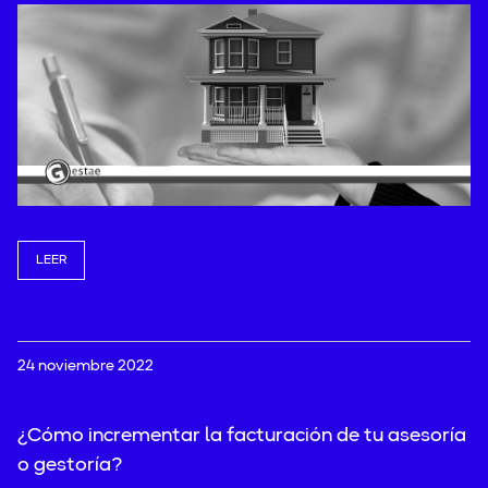
LEER
24 noviembre 2022
¿Cómo incrementar la facturación de tu asesoría
o gestoría?