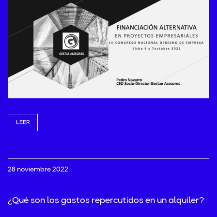
LEER
28 noviembre 2022
¿Qué son los gastos repercutidos en un alquiler?