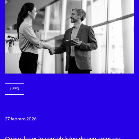
Laboral
/
Marketing
/
Renting
/
Concurso de Acreedores
Traspaso negocios
/
Uncategorized
/
Todas
LEER
27 febrero 2026