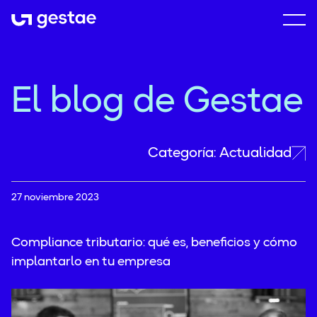
Saltar al contenido
Nuestra filosofía
El blog de Gestae
Servicios
Blog
Financiación para empresas
Contacto
Asesoramiento a empresas
Categoría: Actualidad
Consultoría Empresarial
Asesoramiento Fiscal
27 noviembre 2023
Gestión de Subvenciones
Asesoramiento Laboral
Negociación Bancaria
Asesoramiento Contable
Compliance tributario: qué es, beneficios y cómo
Mejora empresarial continua
implantarlo en tu empresa
Actualidad
/
Consejos
/
Contabilidad
/
Legal
Economía
/
Financiero
/
Gestae Renting
Ley de la Segunda Oportunidad
Gestae Asesores
/
Jurisprudencia
/