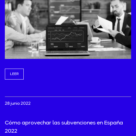
Laboral
/
Marketing
/
Renting
/
Concurso de Acreedores
Traspaso negocios
/
Uncategorized
/
Todas
LEER
28 junio 2022
Cómo aprovechar las subvenciones en España
2022